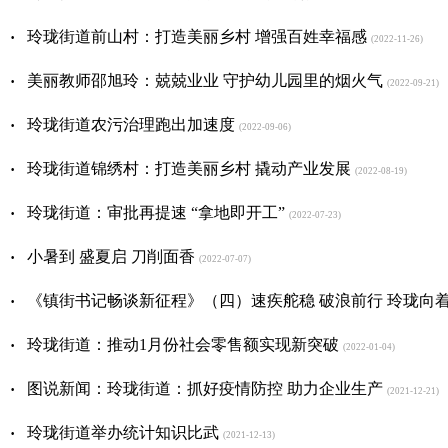
·
玲珑街道前山村：打造美丽乡村 增强百姓幸福感
(2022-11-26)
·
美丽教师邵旭玲：兢兢业业 守护幼儿园里的烟火气
(2022-09-21)
·
玲珑街道农污治理跑出加速度
(2022-09-06)
·
玲珑街道锦绣村：打造美丽乡村 撬动产业发展
(2022-08-19)
·
玲珑街道：审批再提速 “拿地即开工”
(2022-07-23)
·
小暑到 盛夏启 刀削面香
(2022-07-07)
·
《镇街书记畅谈新征程》（四）速疾舵稳 破浪前行 玲珑向着
·
玲珑街道：推动1月份社会零售额实现新突破
(2022-01-04)
·
图说新闻：玲珑街道：抓好疫情防控 助力企业生产
(2021-12-21)
·
玲珑街道举办统计知识比武
(2021-12-13)