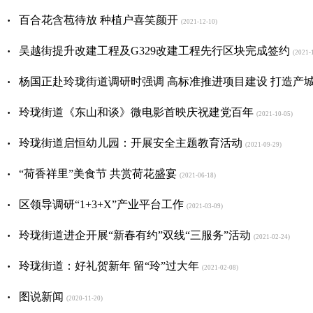
·
百合花含苞待放 种植户喜笑颜开
(2021-12-10)
·
吴越街提升改建工程及G329改建工程先行区块完成签约
(2021-1
·
杨国正赴玲珑街道调研时强调 高标准推进项目建设 打造产
·
玲珑街道《东山和谈》微电影首映庆祝建党百年
(2021-10-05)
·
玲珑街道启恒幼儿园：开展安全主题教育活动
(2021-09-29)
·
“荷香祥里”美食节 共赏荷花盛宴
(2021-06-18)
·
区领导调研“1+3+X”产业平台工作
(2021-03-09)
·
玲珑街道进企开展“新春有约”双线“三服务”活动
(2021-02-24)
·
玲珑街道：好礼贺新年 留“玲”过大年
(2021-02-08)
·
图说新闻
(2020-11-20)