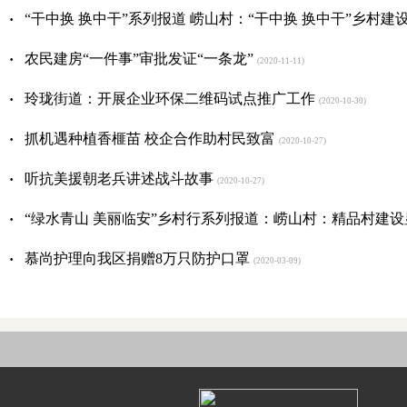
·
“干中换 换中干”系列报道 崂山村：“干中换 换中干”乡村建
·
农民建房“一件事”审批发证“一条龙”
(2020-11-11)
·
玲珑街道：开展企业环保二维码试点推广工作
(2020-10-30)
·
抓机遇种植香榧苗 校企合作助村民致富
(2020-10-27)
·
听抗美援朝老兵讲述战斗故事
(2020-10-27)
·
“绿水青山 美丽临安”乡村行系列报道：崂山村：精品村建设
·
慕尚护理向我区捐赠8万只防护口罩
(2020-03-09)